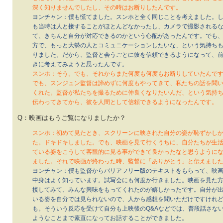
深く知りませんでしたし、その時はお断りしたんです。
ヨンチャン：僕も慌てました。スンホと全く同じことを考えました。
も当時は人と接することがほとんどなかったし、カメラで撮影される
て、きちんと自分が対応できるのかという心配があったんです。でも
方で、もっと大勢の人とコミュニケーションしたいな、という気持ち
りました。だから、監督と会うごとに彼を信頼できるようになって、
きに考えてみようと思ったんです。
スンホ：そう。でも、それからまた何度も何度もお断りしていたんで
でも、スンジュン監督は諦めずに何度もやってきて、私たちの話を聞
くれた。監督が私たちを撮るために仲良くなりたいんだ、という気持
伝わってきてから、彼を人間として信頼できるようになったんです。
Q：映画はもうご覧になりましたか？
スンホ：初めて見たとき、スクリーンに映された自分の姿が恥ずかし
た。ドキドキしました。でも、映画を見て行くうちに、自分たちが生
ている姿をこうして客観的に見る事ができて良かったなと思うように
ました。それで映画が終わった時、監督に「ありがとう」と伝えまし
ヨンチャン：僕も監督からバリアフリー版のテキストをもらって、映
中身はよく知っています。試写会にも何度か行きました。映画を見た
接してみて、みんな興味をもってくれたのが嬉しかったです。自分が
いる姿を自分では見られないので、人から感想を聞いただけですけれ
も。そういう反応を受けて自分も上映後のQ&Aなどでは、普段話さな
ようなことまで素直になってお話することができました。