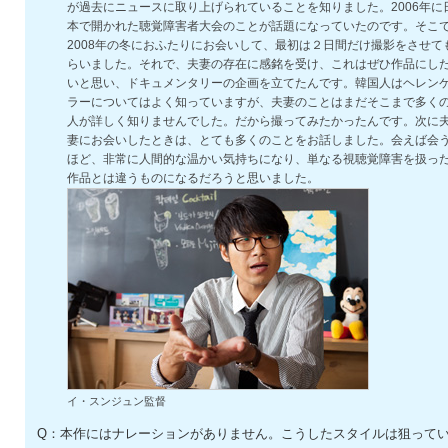
が過去にニュースに取り上げられていることを知りました。2006年に
本で開かれた聴覚障害者大会のことが話題になっていたのです。そこ
2008年の冬におふたりにお会いして、最初は２日間だけ撮影をさせて
らいました。それで、夫妻の存在に感銘を受け、これはぜひ作品にし
いと思い、ドキュメンタリーの企画を立てたんです。韓国人はヘレン
ラーについてはよく知っていますが、夫妻のことはまだそこまで多く
人が詳しく知りませんでした。だから撮ってみたかったんです。次に
妻にお会いしたときは、とても多くのことをお話しました。会えば会
ほど、非常に人間的な温かい気持ちになり、単なる視聴覚障害を扱っ
作品とは違うものになるだろうと思いました。
イ・スンジュン監督
Q：本作にはナレーションがありません。こうしたスタイルは狙って