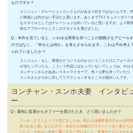
ものですか？
スンジュン：ナレーションというものがあまり好きではないんです。
に映画には向かない手法だと思います。あくまでTVドキュメンタリー
なスタイルとしてはナレーションは向いていると思いますが、より映
的なアプローチとしてこのスタイルを選びました。
Q：本作を見ていると、いわゆる障害を持つことの困難さをアピール
のではなく、「幸せとは何か」を考えさせられます。これは予め考え
られていましたか？
スンジュン：もし、障害がどういうものかということだけにフォーカ
が当たっていたら、こういう作品にはなっていないでしょうね。やは
ヨンチャンさんがああいうキャラクターで、色々な夢を持っていたり
スンホさんがそれに対してリアクションするところが面白いんです。
ヨンチャン・スンホ夫妻 インタビ
ー
Q：最初に監督からオファーを受けたとき、どう思いましたか？
スンホ：どうしよう？と慌てましたね。私たちは健常者の方からは特
見られると思いましたので、自分たち夫婦のプライベートを一度さら
したら、それは一生続く事になると思いました。監督がどんな人かも