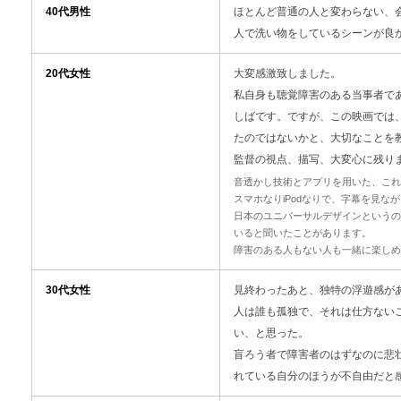
40代男性
ほとんど普通の人と変わらない、
人で洗い物をしているシーンが良
20代女性
大変感激致しました。
私自身も聴覚障害のある当事者で
しばです。
ですが、この映画では
たのではないかと、
大切なことを
監督の視点、描写、大変心に残り
音透かし技術とアプリを用いた、これ
スマホなりiPodなりで、字幕を見
日本のユニバーサルデザインというの
いると聞いたことがあります。
障害のある人もない人も一緒に楽しめ
30代女性
見終わったあと、独特の浮遊感が
人は誰も孤独で、それは仕方ない
い、と思った。
盲ろう者で障害者のはずなのに悲
れている自分のほうが不自由だと