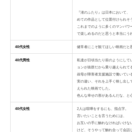
『渚のふたり』は日本において、
めての作品として位置付けられそ
これまでのように多くのマンパワ
で楽しめるのだと思うと本当にう
40代女性
健常者にこそ観てほしい映画だと
40代男性
私達が日頃当たり前のようにして
ョンが抜群だから乗り越えられて
叔母が障害者支援施設で働いてい
実の違い、それを上手く映し出し
えられた映画でした。
色んな幸せの形があるんだな、と
40代女性
2人は喧嘩をするにも、指点字。
言いたいことを言うためには、
お互いの手に触れなければいけな
けど、そうやって触れ合って会話