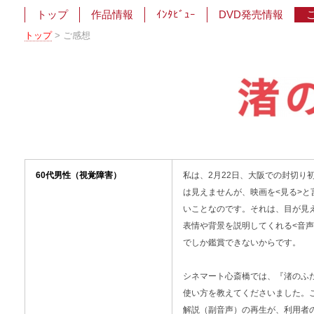
トップ
作品情報
ｲﾝﾀﾋﾞｭｰ
DVD発売情報
トップ
>
ご感想
60代男性（視覚障害）
私は、2月22日、大阪での封切
は見えませんが、映画を<見る>
いことなのです。それは、目が見
表情や背景を説明してくれる<音
でしか鑑賞できないからです。
シネマート心斎橋では、『渚のふた
使い方を教えてくださいました。
解説（副音声）の再生が、利用者